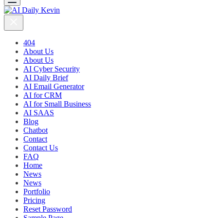
404
About Us
About Us
AI Cyber Security
AI Daily Brief
AI Email Generator
AI for CRM
AI for Small Business
AI SAAS
Blog
Chatbot
Contact
Contact Us
FAQ
Home
News
News
Portfolio
Pricing
Reset Password
Sample Page