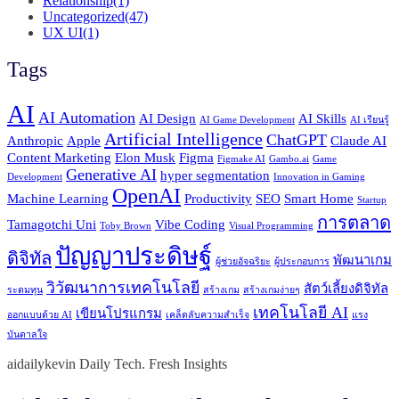
Relationship
(1)
Uncategorized
(47)
UX UI
(1)
Tags
AI
AI Automation
AI Design
AI Skills
AI Game Development
AI เรียนรู้
Artificial Intelligence
ChatGPT
Anthropic
Apple
Claude AI
Content Marketing
Elon Musk
Figma
Figmake AI
Gambo.ai
Game
Generative AI
hyper segmentation
Development
Innovation in Gaming
OpenAI
Machine Learning
Productivity
SEO
Smart Home
Startup
การตลาด
Tamagotchi Uni
Vibe Coding
Toby Brown
Visual Programming
ปัญญาประดิษฐ์
ดิจิทัล
พัฒนาเกม
ผู้ช่วยอัจฉริยะ
ผู้ประกอบการ
วิวัฒนาการเทคโนโลยี
สัตว์เลี้ยงดิจิทัล
ระดมทุน
สร้างเกม
สร้างเกมง่ายๆ
เทคโนโลยี AI
เขียนโปรแกรม
ออกแบบด้วย AI
เคล็ดลับความสำเร็จ
แรง
บันดาลใจ
aidailykevin Daily Tech. Fresh Insights