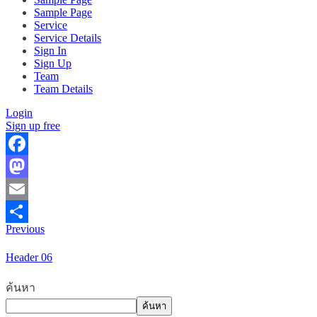
Sample Page
Service
Service Details
Sign In
Sign Up
Team
Team Details
Login
Sign up free
Facebook
Mastodon
Email
Previous
Share
Header 06
ค้นหา
ค้นหา