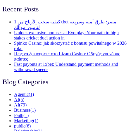
Recent Posts
كيفية سحب الأرباح من 1xbet مصر: طرق آمنة وسريعة
لتأمين أموالك
Unlock exclusive bonuses at Evolplay: Your path to high
stakes cricket duel action in
Spinko Casino: jak skorzystać z bonusu powitalnego w 2026
roku
Πώς να ξεκινήσετε στο Lizaro Casino: Οδηγός για νέους
παίκτες
Fast payouts at 1xbet: Understand payment methods and
withdrawal speeds
Blog Categories
Agentic
(1)
AI
(5)
AI
(79)
Business
(1)
Faith
(1)
Marketing
(1)
public
(6)