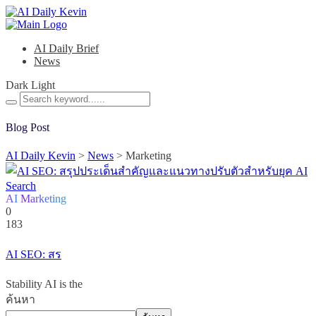
AI Daily Brief
News
Dark
Light
Blog Post
AI Daily Kevin
>
News
>
Marketing
AI
Marketing
0
183
AI SEO: สร
Stability AI is the
ค้นหา