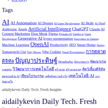
Tags
AI
AI Automation
AI Design
AI Skills
AI Game Development
AI เรียนรู้
Artificial Intelligence
ChatGPT
Anthropic
Apple
Claude AI
Content Marketing
Elon Musk
Figma
Figmake AI
Gambo.ai
Game
Generative AI
hyper segmentation
Development
Innovation in Gaming
OpenAI
Machine Learning
Productivity
SEO
Smart Home
Startup
การตลาด
Tamagotchi Uni
Vibe Coding
Toby Brown
Visual Programming
ปัญญาประดิษฐ์
ดิจิทัล
พัฒนาเกม
ผู้ช่วยอัจฉริยะ
ผู้ประกอบการ
วิวัฒนาการเทคโนโลยี
สัตว์เลี้ยงดิจิทัล
ระดมทุน
สร้างเกม
สร้างเกมง่ายๆ
เทคโนโลยี AI
เขียนโปรแกรม
ออกแบบด้วย AI
เคล็ดลับความสำเร็จ
แรง
บันดาลใจ
aidailykevin Daily Tech. Fresh Insights
aidailykevin Daily Tech. Fresh