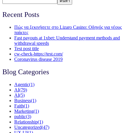
ค้นหา
Recent Posts
Πώς να ξεκινήσετε στο Lizaro Casino: Οδηγός για νέους
παίκτες
Fast payouts at 1xbet: Understand payment methods and
withdrawal speeds
Test post title
cw-check-https://test.com/
Coronavirus disease 2019
Blog Categories
Agentic
(1)
AI
(79)
AI
(5)
Business
(1)
Faith
(1)
Marketing
(1)
public
(3)
Relationship
(1)
Uncategorized
(47)
UX UI
(1)