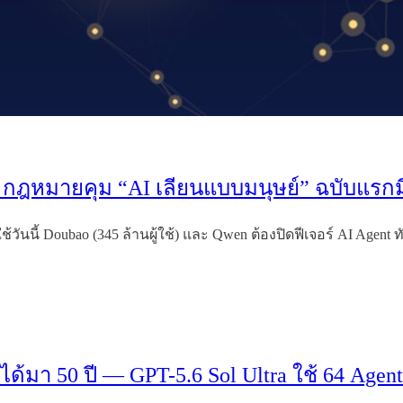
— กฎหมายคุม “AI เลียนแบบมนุษย์” ฉบับแรกมี
ันนี้ Doubao (345 ล้านผู้ใช้) และ Qwen ต้องปิดฟีเจอร์ AI Agent
่ได้มา 50 ปี — GPT-5.6 Sol Ultra ใช้ 64 Agen