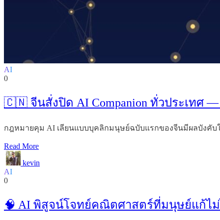
AI
0
🇨🇳 จีนสั่งปิด AI Companion ทั่วประเทศ 
กฎหมายคุม AI เลียนแบบบุคลิกมนุษย์ฉบับแรกของจีนมีผลบังคับใช้ว
Read More
kevin
AI
0
🧠 AI พิสูจน์โจทย์คณิตศาสตร์ที่มนุษย์แก้ไม