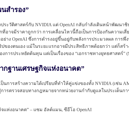
“แผนสำรอง”
ั้งประวัติศาสตร์กับ NVIDIA แต่ OpenAI กลับกำลังเดินหน้าพัฒนาช
ที่อาจมีราคาถูกกว่า การเคลื่อนไหวนี้ถือเป็นการป้องกันความเสี่ยง
่าง OpenAI ซึ่งการดำรงอยู่ขึ้นอยู่กับพลังการประมวลผล การพึ่ง
าชิปของตนเอง แม้ในระยะแรกอาจมีประสิทธิภาพด้อยกว่า แต่ก็ส
งของการประหยัดต้นทุน แต่เป็นเรื่องของ “เอกราชทางยุทธศาสตร์” (St
าง “รากฐานเศรษฐกิจแห่งอนาคต”
นการสร้างความได้เปรียบที่ทำให้คู่แข่งของทั้ง NVIDIA (เช่น AMD,
ู่การตรวจสอบทางกฎหมายจากหน่วยงานกำกับดูแลในประเด็นการต่
จแห่งอนาคต” – แซม อัลต์แมน, ซีอีโอ OpenAI