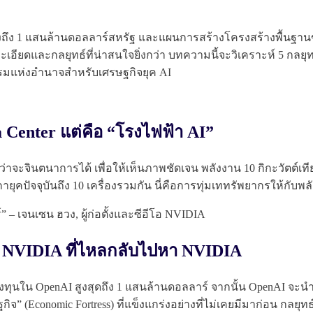
งถึง 1 แสนล้านดอลลาร์สหรัฐ และแผนการสร้างโครงสร้างพื้นฐานขน
ยละเอียดและกลยุทธ์ที่น่าสนใจยิ่งกว่า บทความนี้จะวิเคราะห์ 5 กลยุทธ์
กรรมแห่งอำนาจสำหรับเศรษฐกิจยุค AI
ta Center แต่คือ “โรงไฟฟ้า AI”
่าจะจินตนาการได้ เพื่อให้เห็นภาพชัดเจน พลังงาน 10 กิกะวัตต์เ
ายุคปัจจุบันถึง 10 เครื่องรวมกัน นี่คือการทุ่มเททรัพยากรให้กับ
” – เจนเซน ฮวง, ผู้ก่อตั้งและซีอีโอ NVIDIA
ง NVIDIA ที่ไหลกลับไปหา NVIDIA
ทุนใน OpenAI สูงสุดถึง 1 แสนล้านดอลลาร์ จากนั้น OpenAI จะนำเ
กิจ” (Economic Fortress) ที่แข็งแกร่งอย่างที่ไม่เคยมีมาก่อน ก