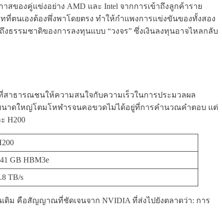
โอกาสของคู่แข่งอย่าง AMD และ Intel จากการเข้าถึงลูกค้าราย
ริษัทที่ตนเองต้องพึ่งพาโดยตรง ทำให้กำแพงการแข่งขันของทั้งสอง
งเกตถึงธรรมชาติของการลงทุนแบบ “วงจร” ซึ่งเงินลงทุนอาจไหลกลับ
ในขณะที่สาธารณชนให้ความสนใจกับความเร็วในการประมวลผล
ันมีขนาดใหญ่โตมโหฬารจนคอขวดไม่ได้อยู่ที่การคำนวณคำตอบ แต่
และ H200
H200
141 GB HBM3e
.8 TB/s
เดิม คือสัญญาณที่ชัดเจนจาก NVIDIA ที่ส่งไปยังตลาดว่า: การ