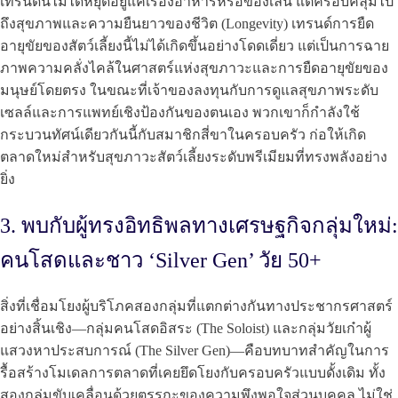
เทรนด์นี้ไม่ได้หยุดอยู่แค่เรื่องอาหารหรือของเล่น แต่ครอบคลุมไป
ถึงสุขภาพและความยืนยาวของชีวิต (Longevity) เทรนด์การยืด
อายุขัยของสัตว์เลี้ยงนี้ไม่ได้เกิดขึ้นอย่างโดดเดี่ยว แต่เป็นการฉาย
ภาพความคลั่งไคล้ในศาสตร์แห่งสุขภาวะและการยืดอายุขัยของ
มนุษย์โดยตรง ในขณะที่เจ้าของลงทุนกับการดูแลสุขภาพระดับ
เซลล์และการแพทย์เชิงป้องกันของตนเอง พวกเขาก็กำลังใช้
กระบวนทัศน์เดียวกันนี้กับสมาชิกสี่ขาในครอบครัว ก่อให้เกิด
ตลาดใหม่สำหรับสุขภาวะสัตว์เลี้ยงระดับพรีเมียมที่ทรงพลังอย่าง
ยิ่ง
3. พบกับผู้ทรงอิทธิพลทางเศรษฐกิจกลุ่มใหม่:
คนโสดและชาว ‘Silver Gen’ วัย 50+
สิ่งที่เชื่อมโยงผู้บริโภคสองกลุ่มที่แตกต่างกันทางประชากรศาสตร์
อย่างสิ้นเชิง—กลุ่มคนโสดอิสระ (The Soloist) และกลุ่มวัยเก๋าผู้
แสวงหาประสบการณ์ (The Silver Gen)—คือบทบาทสำคัญในการ
รื้อสร้างโมเดลการตลาดที่เคยยึดโยงกับครอบครัวแบบดั้งเดิม ทั้ง
สองกลุ่มขับเคลื่อนด้วยตรรกะของความพึงพอใจส่วนบุคคล ไม่ใช่