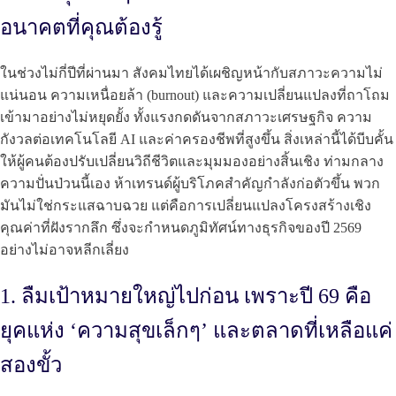
อนาคตที่คุณต้องรู้
ในช่วงไม่กี่ปีที่ผ่านมา สังคมไทยได้เผชิญหน้ากับสภาวะความไม่
แน่นอน ความเหนื่อยล้า (burnout) และความเปลี่ยนแปลงที่ถาโถม
เข้ามาอย่างไม่หยุดยั้ง ทั้งแรงกดดันจากสภาวะเศรษฐกิจ ความ
กังวลต่อเทคโนโลยี AI และค่าครองชีพที่สูงขึ้น สิ่งเหล่านี้ได้บีบคั้น
ให้ผู้คนต้องปรับเปลี่ยนวิถีชีวิตและมุมมองอย่างสิ้นเชิง ท่ามกลาง
ความปั่นป่วนนี้เอง ห้าเทรนด์ผู้บริโภคสำคัญกำลังก่อตัวขึ้น พวก
มันไม่ใช่กระแสฉาบฉวย แต่คือการเปลี่ยนแปลงโครงสร้างเชิง
คุณค่าที่ฝังรากลึก ซึ่งจะกำหนดภูมิทัศน์ทางธุรกิจของปี 2569
อย่างไม่อาจหลีกเลี่ยง
1. ลืมเป้าหมายใหญ่ไปก่อน เพราะปี 69 คือ
ยุคแห่ง ‘ความสุขเล็กๆ’ และตลาดที่เหลือแค่
สองขั้ว