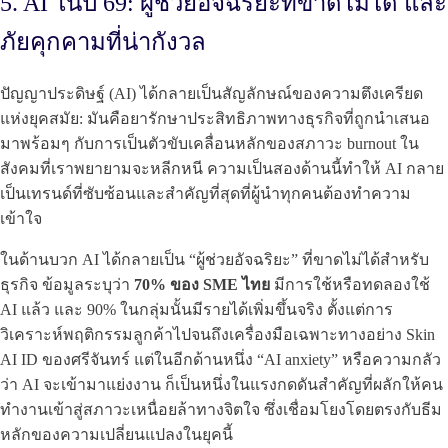
5. AI ในปี 69: ผู้ช่วยอัจฉริยะที่ขาดไม่ได้ และ
ภัยคุกคามที่น่ากังวล
ปัญญาประดิษฐ์ (AI) ได้กลายเป็นสัญลักษณ์ของความตึงเครียด
แห่งยุคสมัย: มันคือยารักษาประสิทธิภาพทางธุรกิจที่ถูกนำเสนอ
มาพร้อมๆ กับการเป็นตัวขับเคลื่อนหลักของสภาวะ burnout ใน
สังคมที่เราพยายามจะหลีกหนี ความเป็นสองด้านนี้ทำให้ AI กลาย
เป็นเทรนด์ที่ซับซ้อนและสำคัญที่สุดที่ผู้นำทุกคนต้องทำความ
เข้าใจ
ในด้านบวก AI ได้กลายเป็น “ผู้ช่วยอัจฉริยะ” ที่ขาดไม่ได้สำหรับ
ธุรกิจ ข้อมูลระบุว่า
70% ของ SME ไทย
มีการใช้หรือทดลองใช้
AI แล้ว และ 90% ในกลุ่มนั้นมีรายได้เพิ่มขึ้นจริง ตั้งแต่การ
วิเคราะห์พฤติกรรมลูกค้าไปจนถึงเครื่องมือเฉพาะทางอย่าง Skin
AI ID ของศรีจันทร์ แต่ในอีกด้านหนึ่ง “AI anxiety” หรือความกลัว
ว่า AI จะเข้ามาแย่งงาน ก็เป็นหนึ่งในแรงกดดันสำคัญที่ผลักให้คน
ทำงานเข้าสู่สภาวะเหนื่อยล้าทางจิตใจ ซึ่งเชื่อมโยงโดยตรงกับธีม
หลักของความเปลี่ยนแปลงในยุคนี้