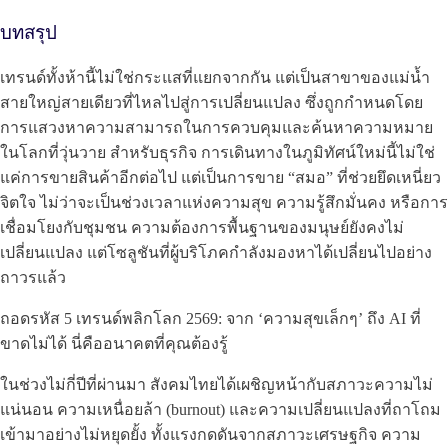
บทสรุป
เทรนด์ทั้งห้านี้ไม่ใช่กระแสที่แยกจากกัน แต่เป็นสาขาของแม่น้ำ
สายใหญ่สายเดียวที่ไหลไปสู่การเปลี่ยนแปลง ซึ่งถูกกำหนดโดย
การแสวงหาความสามารถในการควบคุมและค้นหาความหมาย
ในโลกที่วุ่นวาย สำหรับธุรกิจ การเดินทางในภูมิทัศน์ใหม่นี้ไม่ใช่
แค่การขายสินค้าอีกต่อไป แต่เป็นการขาย “สมอ” ที่ช่วยยึดเหนี่ยว
จิตใจ ไม่ว่าจะเป็นช่วงเวลาแห่งความสุข ความรู้สึกมั่นคง หรือการ
เชื่อมโยงกับชุมชน ความต้องการพื้นฐานของมนุษย์ยังคงไม่
เปลี่ยนแปลง แต่โซลูชันที่ผู้บริโภคกำลังมองหาได้เปลี่ยนไปอย่าง
ถาวรแล้ว
ถอดรหัส 5 เทรนด์พลิกโลก 2569: จาก ‘ความสุขเล็กๆ’ ถึง AI ที่
ขาดไม่ได้ นี่คืออนาคตที่คุณต้องรู้
ในช่วงไม่กี่ปีที่ผ่านมา สังคมไทยได้เผชิญหน้ากับสภาวะความไม่
แน่นอน ความเหนื่อยล้า (burnout) และความเปลี่ยนแปลงที่ถาโถม
เข้ามาอย่างไม่หยุดยั้ง ทั้งแรงกดดันจากสภาวะเศรษฐกิจ ความ