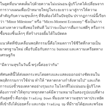
ในยุคที่อนาคตเต็มไปด้วยความไม่แน่นอน ผู้บริโภคได้เปลี่ยนจาก
การวางแผนเพื่อเป้าหมายใหญ่ในระยะยาว มาสู่การให้ความ
สำคัญกับความสุขเล็กๆ ที่จับต้องได้ในปัจจุบัน ปรากฏการณ์นี้เรียก
ว่า “Minor Milestone” หรือ “Micro-Moment Economy” ซึ่งเป็นการ
แสวงหาความพึงพอใจทันที ไม่ว่าจะเป็นการดื่มกาแฟดีๆ หรือการ
ซื้อของชิ้นเล็กๆ ที่สร้างรอยยิ้มได้ในบัดดล
แนวคิดที่ขับเคลื่อนพฤติกรรมนี้คือโหมดการใช้ชีวิตที่กลายเป็น
มาตรฐานใหม่ เพื่อรับมือกับสภาวะ burnout และความเครียดทาง
เศรษฐกิจ
“มีความสุขในวันนี้ พรุ่งนี้ค่อยว่ากัน”
ทัศนคตินี้ได้ส่งผลกระทบโดยตรงและแสดงออกอย่างชัดเจนใน
พฤติกรรมการใช้จ่าย ทำให้ “ตลาดกลางกำลังหายไป” และเกิด
การแบ่งขั้วของตลาดอย่างรุนแรง ในโลกที่ไม่แน่นอน ผู้บริโภค
ต้องการทำให้ทุกบาททุกสตางค์มีความหมายในสองรูปแบบที่ต่าง
กันสุดขั้ว คือกลุ่ม
ที่มองหาความสุขราคาประหยัด
Trading Down
ที่เข้าถึงได้บ่อยครั้ง และกลุ่ม
ที่มีรายได้สูงและพร้อม
Trading Up